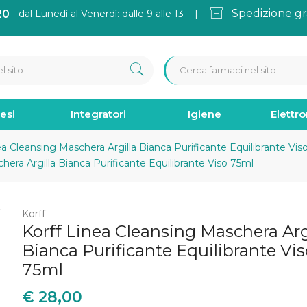
Spedizione gr
20
- dal Lunedì al Venerdì: dalle 9 alle 13 |
esi
Integratori
Igiene
Elettr
a Cleansing Maschera Argilla Bianca Purificante Equilibrante Vis
era Argilla Bianca Purificante Equilibrante Viso 75ml
Korff
Korff Linea Cleansing Maschera Arg
Bianca Purificante Equilibrante Vi
75ml
€
28,00