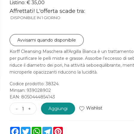
Listino: € 35,00
Affrettati! L'offerta scade tra:
DISPONIBILE IN 1 GIORNO
Avvisami quando disponibile
Korff Cleansing Maschera all'Argilla Bianca è un trattamento
per purificare le pelli miste e grasse. Assorbe l’eccesso di se
riduce il diametro dei pori, ha attività seboequilibrante, ment
microperle opacizzanti riducono la lucidità.
Codice prodotto: 38324
Minsan:
939028902
EAN: 8050444854143
Wishlist
-
+
Aggiungi
Facebook
Twitter
WhatsApp
Telegram
Pinterest