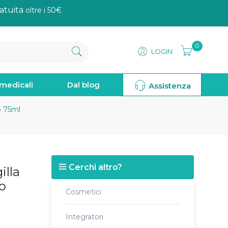
atuita
oltre i 50€
0
LOGIN
omedicali
Dal blog
Assistenza
o 75ml
Cerchi altro?
illa
so
Cosmetici
Integratori