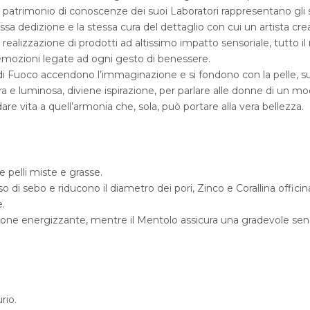
o patrimonio di conoscenze dei suoi Laboratori rappresentano gli s
ssa dedizione e la stessa cura del dettaglio con cui un artista crea
lla realizzazione di prodotti ad altissimo impatto sensoriale, tutto 
 emozioni legate ad ogni gesto di benessere.
 di Fuoco accendono l’immaginazione e si fondono con la pelle, s
a e luminosa, diviene ispirazione, per parlare alle donne di un mo
dare vita a quell’armonia che, sola, può portare alla vera bellezza.
le pelli miste e grasse.
so di sebo e riducono il diametro dei pori, Zinco e Corallina offici
e.
zione energizzante, mentre il Mentolo assicura una gradevole se
rio.