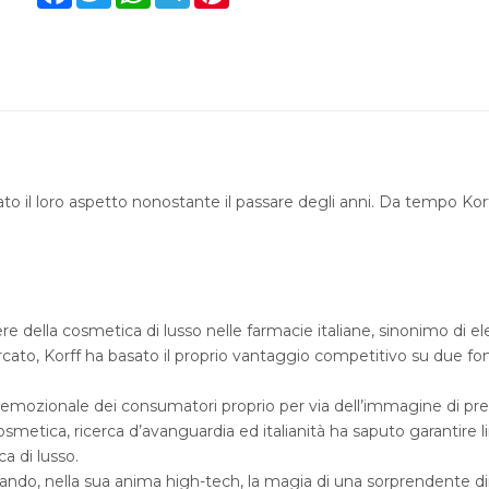
il loro aspetto nonostante il passare degli anni. Da tempo Korff
re della cosmetica di lusso nelle farmacie italiane, sinonimo di el
rcato, Korff ha basato il proprio vantaggio competitivo su due fo
mozionale dei consumatori proprio per via dell’immagine di pres
smetica, ricerca d’avanguardia ed italianità ha saputo garantire li
a di lusso.
lando, nella sua anima high-tech, la magia di una sorprendente di