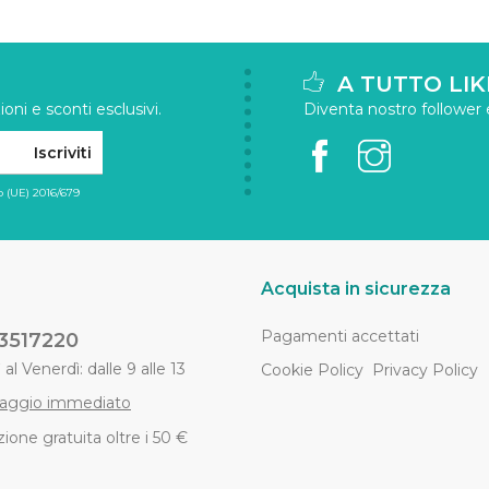
A TUTTO LIK
oni e sconti esclusivi.
Diventa nostro follower e 
Iscriviti
 (UE) 2016/679
Acquista in sicurezza
Pagamenti accettati
3517220
al Venerdì: dalle 9 alle 13
Cookie Policy
Privacy Policy
aggio immediato
ione gratuita oltre i 50 €