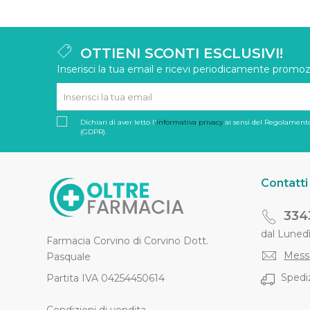
OTTIENI SCONTI ESCLUSIVI!
Inserisci la tua email e ricevi periodicamente promozi
Dichiari di aver letto l'
informativa privacy
ai sensi del Regolamento
(GDPR).
Contatti
334
dal Lunedì 
Farmacia Corvino di Corvino Dott.
Mess
Pasquale
Spediz
Partita IVA 04254450614
Condizioni di vendita