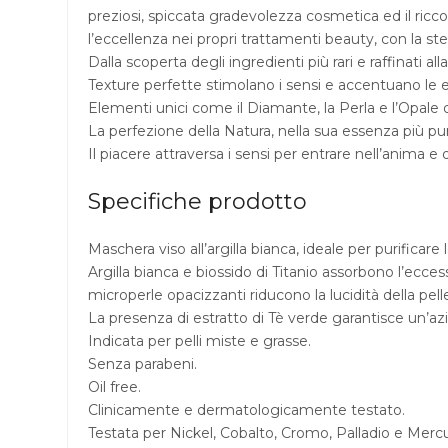
preziosi, spiccata gradevolezza cosmetica ed il ricc
l’eccellenza nei propri trattamenti beauty, con la ste
Dalla scoperta degli ingredienti più rari e raffinati a
Texture perfette stimolano i sensi e accentuano le
Elementi unici come il Diamante, la Perla e l’Opale
La perfezione della Natura, nella sua essenza più pur
Il piacere attraversa i sensi per entrare nell’anima e 
Specifiche prodotto
Maschera viso all’argilla bianca, ideale per purificare 
Argilla bianca e biossido di Titanio assorbono l’ecces
microperle opacizzanti riducono la lucidità della pell
La presenza di estratto di Tè verde garantisce un’a
Indicata per pelli miste e grasse.
Senza parabeni.
Oil free.
Clinicamente e dermatologicamente testato.
Testata per Nickel, Cobalto, Cromo, Palladio e Mercu