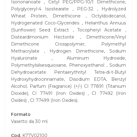
Isononanoate , Cetyl PEG/PPG-10/1 Dimethicone,
Polyglyceryl-4 Isostearate , PEG-32 , Hydrolyzed
Wheat Protein, Dimethicone , Octyldodecanol,
Hydrogenated Coco-Glycerides , Helianthus Annuus
(Sunflower) Seed Extract , Tocopheryl Acetate ,
Disteardimonium Hectorite , Dimethicone/Vinyl
Dimethicone Crosspolymer, Polymethyl
Methacrylate , Hydrogen Dimethicone, Sodium
Hyaluronate , Aluminum Hydroxide,
Polymethylsilsesquioxane, Phenoxyethanol , Sodium
Dehydroacetate Pentaerythrityl Tetra-di-t-Butyl
Hydroxyhydrocinnamate, Disodium EDTA, Benzyl
Alcohol, Parfum (Fragrance) (+/-) CI 77891 (Titanium
Dioxide), CI 77491 (Iron Oxides) , CI 77492 (Iron
Oxides) , CI 77499 (Iron Oxides).
Formato
Vasetto da 30 ml.
Cod.
K77V02100