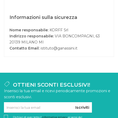
Informazioni sulla sicurezza
Nome responsabile:
KORFF Srl
Indirizzo responsabile:
VIA BONCOMPAGNI, 63
20139 MILANO MI
Contatto Email:
istituto@ganassini.it
OTTIENI SCONTI ESCLUSIVI!
Inserisci la tua email e ricevi periodicamente promozioni e
sconti esclusivi.
Iscriviti
Dichiari di aver letto l'
informativa privacy
ai sensi del