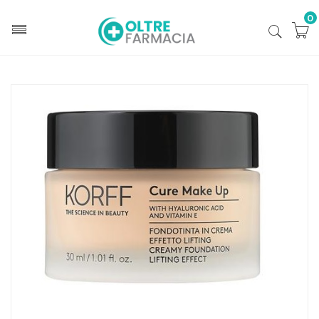
0
Home
Catalogo
/
Cosmesi
Korff Mk Fond Crema Lifting 01
Home
Catalogo
/
Cosmesi
/
Trucco
/
Trucco Viso
Korff Mk Fond Crema Lifting 01