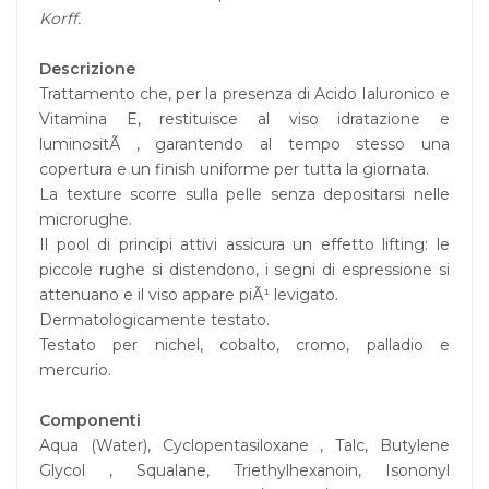
Korff.
Descrizione
Trattamento che, per la presenza di Acido Ialuronico e
Vitamina E, restituisce al viso idratazione e
luminositÃ , garantendo al tempo stesso una
copertura e un finish uniforme per tutta la giornata.
La texture scorre sulla pelle senza depositarsi nelle
microrughe.
Il pool di principi attivi assicura un effetto lifting: le
piccole rughe si distendono, i segni di espressione si
attenuano e il viso appare piÃ¹ levigato.
Dermatologicamente testato.
Testato per nichel, cobalto, cromo, palladio e
mercurio.
Componenti
Aqua (Water), Cyclopentasiloxane , Talc, Butylene
Glycol , Squalane, Triethylhexanoin, Isononyl