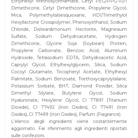
Ethylhexyl Methoxycinnamate, Cetyl PEG/PPG-10/1
Dimethicone, Cetyl Dimethicone, Propylene Glycol,
Mica, Polymethylsilsesquioxane, HDI/Trimethylol
Hexyllactone Crosspolymer, Phenoxyethanol, Sodium
Chloride, Disteardimonium Hectorite, Magnesium
Sulfate, Sodium Dehydroacetate, Hydrogen
Dimethicone, Glycine Soja (Soybean) Protein,
Propylene Carbonate, Benzoic Acid, Aluminum
Hydroxide, Tetrasodium EDTA, Dehydroacetic Acid,
Caprylyl Glycol, Ethylhexylglycerin, Silica, Sodium
Cocoyl Glutamate, Tocopheryl Acetate, Ethylhexyl
Palmitate, Sodium Benzoate, Triethoxycaprylylsilane,
Potassium Sorbate, BHT, Diamond Powder, Silica
Dimethyl Silylate, Butylene Glycol, Sodium
Hyaluronate, Hexylene Glycol, CI 77891 (Titanium
Dioxide), CI 77492 (Iron Oxides), CI 77491 (Iron
Oxides), CI 77499 (Iron Oxides), Parfum (Fragrance).
L'elenco degli ingredienti viene costantemente
aggiornato. Far riferimento agli ingredienti riportati
sulle confezioni.