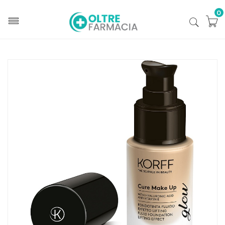
0
Home
Catalogo
/
Cosmesi
Korff Mk Korff Mk Fond Lifting Glow 02
Home
Catalogo
/
Cosmesi
/
Trucco
/
Trucco Viso
Korff Mk Korff Mk Fond Lifting Glow 02