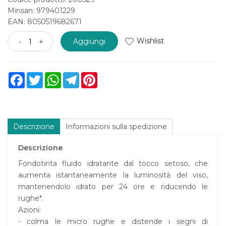
Minsan:
979401229
EAN: 8050519682671
Wishlist
-
+
Aggiungi
Facebook
Twitter
WhatsApp
Telegram
Pinterest
Descrizione
Informazioni sulla spedizione
Descrizione
Fondotinta fluido idratante dal tocco setoso, che
aumenta istantaneamente la luminosità del viso,
mantenendolo idrato per 24 ore e riducendo le
rughe*.
Azioni:
- colma le micro rughe e distende i segni di