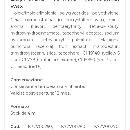
wax
, oleic/linoleic/linolenic polyglycerides, polyethylene,
Cera microcristallina (microcrystalline wax), mica,
aroma (flavor), pentaerythrityl tetra-di-T-butyl
hydroxyhydrocinnamate, tocopheryl acetate, sodium
hyaluronate, ethylhexyl palmitate, Malpighia
punicifolia (acerola) fruit extract, maltodextrin,
trihydroxystearin, silica, tocopherol, CI 19140 (yellow 5
lake), CI 77891 (titanium dioxide), CI 15850 (red 7 lake),
CI 15850 (red 6).
Conservazione
Conservare a temperatura ambiente.
Validità post-apertura: 12 mesi.
Formato
Stick da 4 ml.
Cod.
K77V00250, K77V00260, K77V00270,