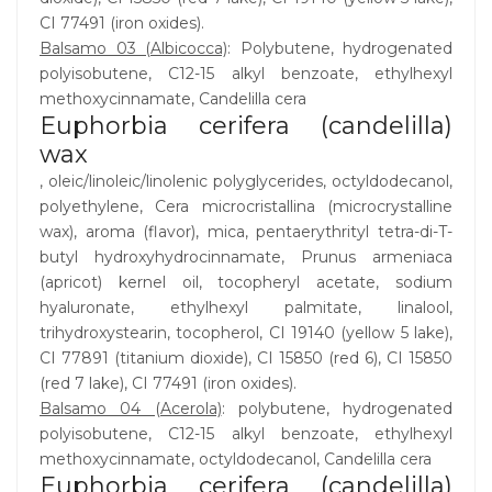
CI 77491 (iron oxides).
Balsamo 03 (Albicocca)
: Polybutene, hydrogenated
polyisobutene, C12-15 alkyl benzoate, ethylhexyl
methoxycinnamate, Candelilla cera
Euphorbia cerifera (candelilla)
wax
, oleic/linoleic/linolenic polyglycerides, octyldodecanol,
polyethylene, Cera microcristallina (microcrystalline
wax), aroma (flavor), mica, pentaerythrityl tetra-di-T-
butyl hydroxyhydrocinnamate, Prunus armeniaca
(apricot) kernel oil, tocopheryl acetate, sodium
hyaluronate, ethylhexyl palmitate, linalool,
trihydroxystearin, tocopherol, CI 19140 (yellow 5 lake),
CI 77891 (titanium dioxide), CI 15850 (red 6), CI 15850
(red 7 lake), CI 77491 (iron oxides).
Balsamo 04 (Acerola)
: polybutene, hydrogenated
polyisobutene, C12-15 alkyl benzoate, ethylhexyl
methoxycinnamate, octyldodecanol, Candelilla cera
Euphorbia cerifera (candelilla)