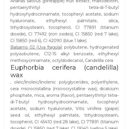
Ananas sativus (pineapple) fruit extract, maltodextrin,
pentaerythrityl tetra-di-T-butyl
hydroxyhydrocinnamate, tocopheryl acetate, sodium
hyaluronate, ethylhexyl palmitate, silica,
trihydroxystearin, tocopherol, CI 77891 (titanium
dioxide), CI 77492 (iron oxides), CI 15850 (red 7 lake),
CI 15850 (red 6), CI 42090 (blue 1 lake).
Balsamo 02 (Uva fragola)
: polybutene, hydrogenated
polyisobutene, C12-15 alkyl benzoate, ethylhexyl
methoxycinnamate, octyldodecanol, Candelilla cera
Euphorbia cerifera (candelilla)
wax
, oleic/linoleic/linolenic polyglycerides, polyethylene,
cera microcristallina (microcrystalline wax), dicalcium
phosphate, mica, aroma (flavor), pentaerythrityl tetra-
di-T-butyl hydroxyhydrocinnamate, tocopheryl
acetate, sodium hyaluronate, Vitis vinifera (grape)
seed oil, ethylhexyl palmitate, trihydroxystearin,
tocopherol, CI 45410 (red 28 lake), CI 77891 (titanium
dioxide), CI 15850 (red 7 lake), CI 19140 (yellow 5 lake),