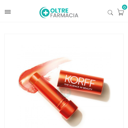
0
Home
Catalogo
/
Cosmesi
/
Trucco
/
Trucco Labbra
/
Idratanti labbra
Korff Cure Make-up Korff Mk Lip Balm 03