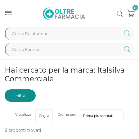
0
Home
Marche parafarmaci
Italsilva Commerciale
Hai cercato per la marca: Italsilva
Commerciale
Filtra
risultati
Visualizza:
Ordina per :
6 prodotti trovati