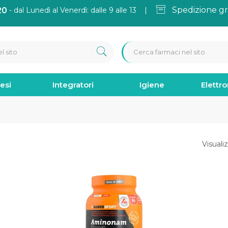
Spedizione gr
20
- dal Lunedì al Venerdì: dalle 9 alle 13 |
esi
Integratori
Igiene
Elettr
Visualiz