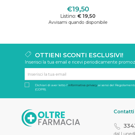
€19,50
Listino:
€ 19,50
Avvisami quando disponibile
OTTIENI SCONTI ESCLUSIVI!
Inserisci la tua email e ricevi periodicamente promozi
Dichiari di aver letto l'
informativa privacy
ai sensi del Regolamento
(GDPR).
Contatti
334
dal Lunedì 