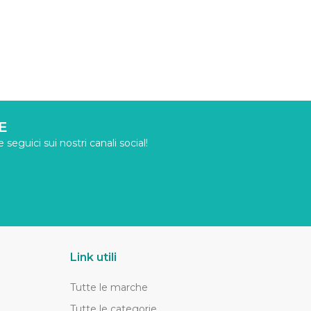
E
seguici sui nostri canali social!
Link utili
Tutte le marche
Tutte le categorie