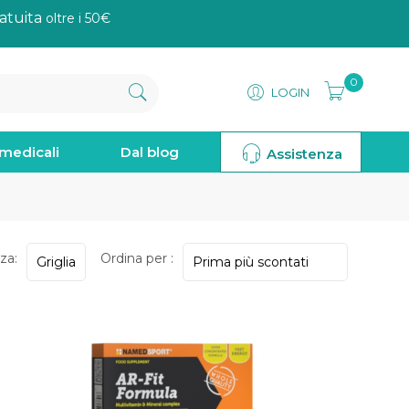
atuita
oltre i 50€
0
LOGIN
omedicali
Dal blog
Assistenza
za:
Ordina per :