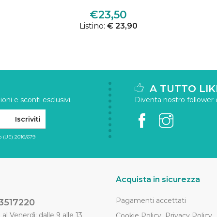
€23,50
Listino:
€ 23,90
A TUTTO LIK
oni e sconti esclusivi.
Diventa nostro follower e 
Iscriviti
 (UE) 2016/679
Acquista in sicurezza
Pagamenti accettati
3517220
al Venerdì: dalle 9 alle 13
Cookie Policy
Privacy Policy