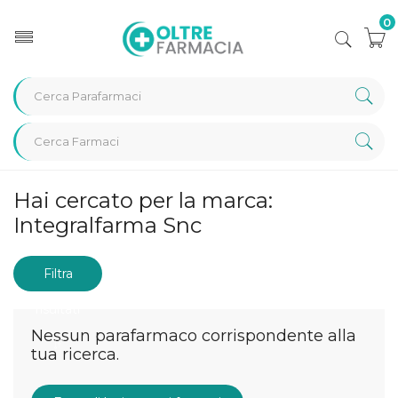
0
Home
Marche parafarmaci
Integralfarma Snc
Hai cercato per la marca:
Integralfarma Snc
Filtra
risultati
Nessun parafarmaco corrispondente alla
tua ricerca.