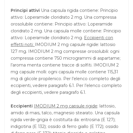
Principi attivi
Una capsula rigida contiene: Principio
attivo: Loperamide cloridrato 2 mg. Una compressa
orosolubile contiene: Principio attivo: Loperamide
cloridrato 2 mg. Una capsula molle contiene: Principio
attivo: Loperamide cloridrato 2 mg.
Eccipienti con
effetti noti:
IMODIUM 2 mg capsule rigide: lattosio
127 mg. IMODIUM 2 mg compresse orosolubili: ogni
compressa contiene 750 microgrammi di aspartame;
l’aroma menta contiene tracce di solfiti. IMODIUM 2
mg capsule molli: ogni capsula molle contiene 115,31
mg di glicole propilenico. Per l’elenco completo degli
eccipienti, vedere paragrafo 6.1. Per l’elenco completo
degli eccipienti, vedere paragrafo 6.1.
Eccipienti
IMODIUM 2 mg capsule rigide
: lattosio,
amido di mais, talco, magnesio stearato. Una capsula
rigida verde-grigia è costituita da: eritrosina (E 127);
indigotina (E 132); ossido di ferro giallo (E 172); ossido