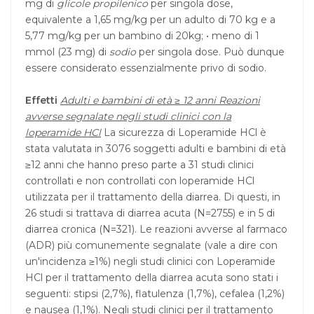
mg di
glicole propilenico
per singola dose,
equivalente a 1,65 mg/kg per un adulto di 70 kg e a
5,77 mg/kg per un bambino di 20kg; • meno di 1
mmol (23 mg) di
sodio
per singola dose. Può dunque
essere considerato essenzialmente privo di sodio.
Effetti
Adulti e bambini di età ≥ 12 anni
Reazioni
avverse segnalate negli studi clinici con la
loperamide HCl
La sicurezza di Loperamide HCl è
stata valutata in 3076 soggetti adulti e bambini di età
≥12 anni che hanno preso parte a 31 studi clinici
controllati e non controllati con loperamide HCl
utilizzata per il trattamento della diarrea. Di questi, in
26 studi si trattava di diarrea acuta (N=2755) e in 5 di
diarrea cronica (N=321). Le reazioni avverse al farmaco
(ADR) più comunemente segnalate (vale a dire con
un'incidenza ≥1%) negli studi clinici con Loperamide
HCl per il trattamento della diarrea acuta sono stati i
seguenti: stipsi (2,7%), flatulenza (1,7%), cefalea (1,2%)
e nausea (1,1%). Negli studi clinici per il trattamento