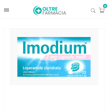
0
Home
Antidiarroici
Imodium 2 Mg Capsule Molli 12 Capsule