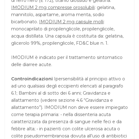
di ferro nero (E 172); titanio diossido e gelatina.
IMODIUM 2 mg compresse orosolubili
: gelatina,
mannitolo, aspartame, aroma menta, sodio
bicarbonato.
IMODIUM 2 mg capsule molli
:
monocaprilato di propilenglicole, propilenglicole,
acqua distillata. Una capsula è costituita da: gelatina,
glicerolo 99%, propilenglicole, FD&C blue n. 1.
IMODIUM è indicato per il trattamento sintomatico
delle diarree acute.
Controindicazioni
Ipersensibilità al principio attivo o
ad uno qualsiasi degli eccipienti elencati al paragrafo
6.1; Bambini al di sotto dei 6 anni; Gravidanza e
allattamento (vedere sezione 4.6 “Gravidanza e
allattamento”). IMODIUM non deve essere impiegato
come terapia primaria: • nella dissenteria acuta
caratterizzata da presenza di sangue nelle feci e da
febbre alta; • in pazienti con colite ulcerosa acuta o
colite pseudomembranosa dovuta all’uso di antibiotici