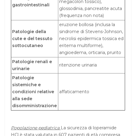
megacolon tossico),
gastrointestinali
glossodinia, pancreatite acuta
(frequenza non nota)
eruzione bollosa (inclusa la
Patologie della
sindrome di Stevens-Johnson,
cute e del tessuto
necrolisi epidermica tossica ed
sottocutaneo
eritema multiforme),
angioedema, orticaria, prurito
Patologie renali e
ritenzione urinaria
urinarie
Patologie
sistemiche e
condizioni relative
affaticamento
alla sede
disomministrazione
Popolazione pediatrica
La sicurezza di loperamide
HCl è stata valutata in 607 pazienti di età compresa