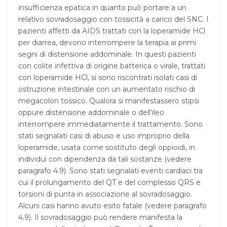
insufficienza epatica in quanto può portare a un
relativo sovradosaggio con tossicità a carico del SNC. I
pazienti affetti da AIDS trattati con la loperamide HCl
per diarrea, devono interrompere la terapia ai primi
segni di distensione addominale. In questi pazienti
con colite infettiva di origine batterica o virale, trattati
con loperamide HCl, si sono riscontrati isolati casi di
ostruzione intestinale con un aumentato rischio di
megacolon tossico. Qualora si manifestassero stipsi
oppure distensione addominale o dell’ileo
interrompere immediatamente il trattamento. Sono
stati segnalati casi di abuso e uso improprio della
loperamide, usata come sostituto degli oppioidi, in
individui con dipendenza da tali sostanze (vedere
paragrafo 4.9). Sono stati segnalati eventi cardiaci tra
cui il prolungamento del QT e del complesso QRS e
torsioni di punta in associazione al sovradosaggio.
Alcuni casi hanno avuto esito fatale (vedere paragrafo
4.9). Il sovradosaggio può rendere manifesta la