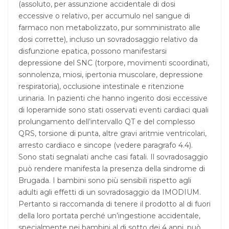
(assoluto, per assunzione accidentale di dosi
eccessive o relativo, per accumulo nel sangue di
farmaco non metabolizzato, pur somministrato alle
dosi corrette), incluso un sovradosaggio relativo da
disfunzione epatica, possono manifestarsi
depressione del SNC (torpore, movimenti scoordinati,
sonnolenza, miosi, ipertonia muscolare, depressione
respiratoria), occlusione intestinale e ritenzione
urinaria. In pazienti che hanno ingerito dosi eccessive
di loperamide sono stati osservati eventi cardiaci quali
prolungamento dell’intervallo QT e del complesso
QRS, torsione di punta, altre gravi aritmie ventricolari,
arresto cardiaco e sincope (vedere paragrafo 4.4).
Sono stati segnalati anche casi fatali. Il sovradosaggio
può rendere manifesta la presenza della sindrome di
Brugada. I bambini sono più sensibili rispetto agli
adulti agli effetti di un sovradosaggio da IMODIUM.
Pertanto si raccomanda di tenere il prodotto al di fuori
della loro portata perché un’ingestione accidentale,
specialmente nei bambini al di sotto dei 4 anni, può