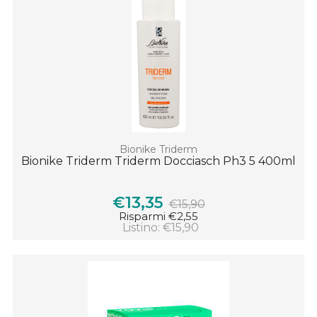
Bionike Triderm
Bionike Triderm Triderm Docciasch Ph3 5 400ml
€13,35
€15,90
Risparmi €2,55
Listino: €15,90