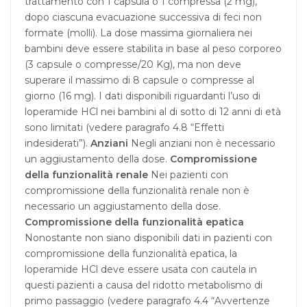
trattamento con 1 capsula o 1 compressa (2 mg),
dopo ciascuna evacuazione successiva di feci non
formate (molli). La dose massima giornaliera nei
bambini deve essere stabilita in base al peso corporeo
(3 capsule o compresse/20 Kg), ma non deve
superare il massimo di 8 capsule o compresse al
giorno (16 mg). I dati disponibili riguardanti l’uso di
loperamide HCl nei bambini al di sotto di 12 anni di età
sono limitati (vedere paragrafo 4.8 “Effetti
indesiderati”).
Anziani
Negli anziani non è necessario
un aggiustamento della dose.
Compromissione
della funzionalità renale
Nei pazienti con
compromissione della funzionalità renale non è
necessario un aggiustamento della dose.
Compromissione della funzionalità epatica
Nonostante non siano disponibili dati in pazienti con
compromissione della funzionalità epatica, la
loperamide HCl deve essere usata con cautela in
questi pazienti a causa del ridotto metabolismo di
primo passaggio (vedere paragrafo 4.4 “Avvertenze