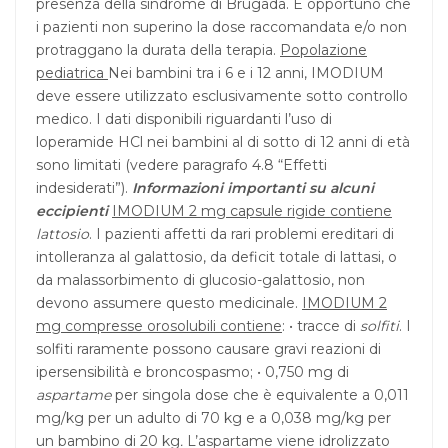
presenza della sindrome di Brugada. È opportuno che
i pazienti non superino la dose raccomandata e/o non
protraggano la durata della terapia.
Popolazione
pediatrica
Nei bambini tra i 6 e i 12 anni, IMODIUM
deve essere utilizzato esclusivamente sotto controllo
medico. I dati disponibili riguardanti l’uso di
loperamide HCl nei bambini al di sotto di 12 anni di età
sono limitati (vedere paragrafo 4.8 “Effetti
indesiderati”).
Informazioni importanti su alcuni
eccipienti
IMODIUM 2 mg capsule rigide contiene
lattosio
. I pazienti affetti da rari problemi ereditari di
intolleranza al galattosio, da deficit totale di lattasi, o
da malassorbimento di glucosio-galattosio, non
devono assumere questo medicinale.
IMODIUM 2
mg compresse orosolubili contiene
: • tracce di
solfiti
. I
solfiti raramente possono causare gravi reazioni di
ipersensibilità e broncospasmo; • 0,750 mg di
aspartame
per singola dose che è equivalente a 0,011
mg/kg per un adulto di 70 kg e a 0,038 mg/kg per
un bambino di 20 kg
.
L’aspartame viene idrolizzato