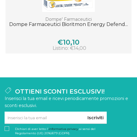
Dompe' Farmaceutici
Dompe Farmaceutici Bioritmon Energy Defend...
€10,10
Listino: €14,00
OTTIENI SCONTI ESCLUSIVI!
Inserisci la tua email e ricevi periodicamente promozioni e
sconti esclusivi.
Iscriviti
Dichiari di aver letto l'
informativa privacy
ai sensi del
Regolamento (UE) 2016/679 (GDPR).