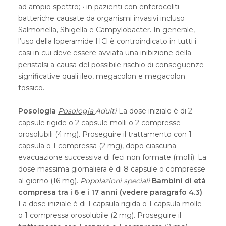
ad ampio spettro; • in pazienti con enterocoliti
batteriche causate da organismi invasivi incluso
Salmonella, Shigella e Campylobacter. In generale,
l’uso della loperamide HCl è controindicato in tutti i
casi in cui deve essere avviata una inibizione della
peristalsi a causa del possibile rischio di conseguenze
significative quali ileo, megacolon e megacolon
tossico.
Posologia
Posologia
Adulti
La dose iniziale è di 2
capsule rigide o 2 capsule molli o 2 compresse
orosolubili (4 mg). Proseguire il trattamento con 1
capsula o 1 compressa (2 mg), dopo ciascuna
evacuazione successiva di feci non formate (molli). La
dose massima giornaliera è di 8 capsule o compresse
al giorno (16 mg).
Popolazioni speciali
Bambini di età
compresa tra i 6 e i 17 anni (vedere paragrafo 4.3)
La dose iniziale è di 1 capsula rigida o 1 capsula molle
o 1 compressa orosolubile (2 mg). Proseguire il