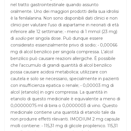
nel tratto gastrointestinale quando assunto
oralmente. Uno dei maggiori prodotti della sua idrolisi
è la fenilalanina. Non sono disponibili dati clinici e non
clinici per valutare l’uso di aspartame in neonati di età
inferiore alle 12 settimane; • meno di 1 mmol (23 mg)
di
sodio
per singola dose. Può dunque essere
considerato essenzialmente privo di sodio; • 0,00066
mg di alcol benzilico per singola compressa. L’alcol
benzilico può causare reazioni allergiche. È possibile
che l’accumulo di grandi quantità di alcol benzilico
possa causare acidosi metabolica; utilizzare con
cautela e solo se necessario, specialmente in pazienti
con insufficienza epatica o renale; • 0,00003 mg di
alcol (etanolo) in ogni compressa. La quantità in
etanolo di questo medicinale è equivalente a meno di
0,00000075 ml di birra o 0,0000003 di vino. Questo
medicinale contiene una quantità di etanolo tale da
non produrre effetti rilevanti. IMODIUM 2 mg capsule
molli contiene: • 115,31 mg di glicole propilenico. 115,31