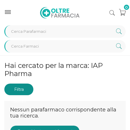
0
Home
Marche parafarmaci
IAP Pharma
Hai cercato per la marca: IAP
Pharma
Filtra
risultati
Nessun parafarmaco corrispondente alla
tua ricerca.