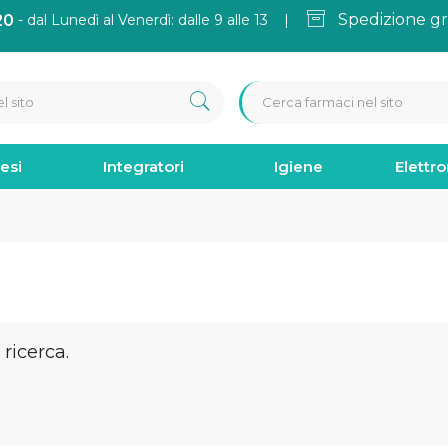
Spedizione gr
20
- dal Lunedì al Venerdì: dalle 9 alle 13 |
esi
Integratori
Igiene
Elettr
ricerca.