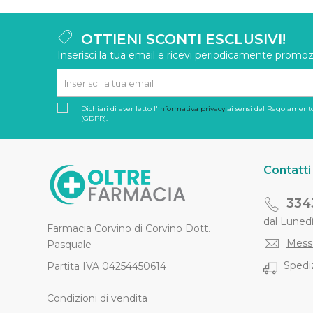
OTTIENI SCONTI ESCLUSIVI!
Inserisci la tua email e ricevi periodicamente promozi
Dichiari di aver letto l'
informativa privacy
ai sensi del Regolamento
(GDPR).
Contatti
334
dal Lunedì 
Farmacia Corvino di Corvino Dott.
Mess
Pasquale
Spediz
Partita IVA 04254450614
Condizioni di vendita