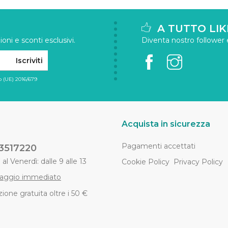
A TUTTO LIK
oni e sconti esclusivi.
Diventa nostro follower e 
Iscriviti
 (UE) 2016/679
Acquista in sicurezza
Pagamenti accettati
3517220
al Venerdì: dalle 9 alle 13
Cookie Policy
Privacy Policy
aggio immediato
ione gratuita oltre i 50 €