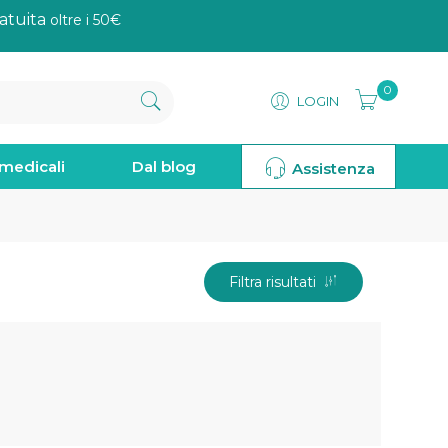
atuita
oltre i 50€
0
LOGIN
omedicali
Dal blog
Assistenza
Filtra risultati