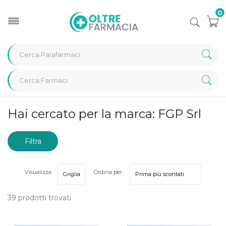
0
Home
Marche parafarmaci
FGP Srl
Hai cercato per la marca: FGP Srl
Filtra
risultati
Visualizza:
Ordina per :
39 prodotti trovati