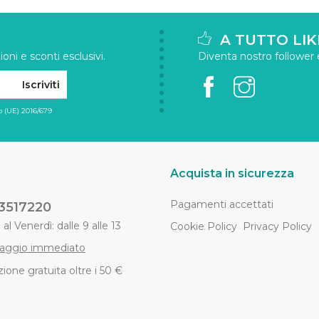
A TUTTO LIK
oni e sconti esclusivi.
Diventa nostro follower e 
Iscriviti
 (UE) 2016/679
Acquista in sicurezza
Pagamenti accettati
3517220
al Venerdì: dalle 9 alle 13
Cookie Policy
Privacy Policy
aggio immediato
ione gratuita oltre i 50 €