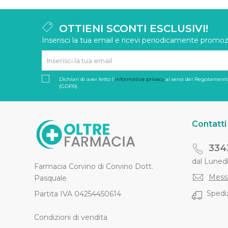
OTTIENI SCONTI ESCLUSIVI!
Inserisci la tua email e ricevi periodicamente promozi
Dichiari di aver letto l'
informativa privacy
ai sensi del Regolamento
(GDPR).
Contatti
334
dal Lunedì 
Farmacia Corvino di Corvino Dott.
Mess
Pasquale
Spediz
Partita IVA 04254450614
Condizioni di vendita