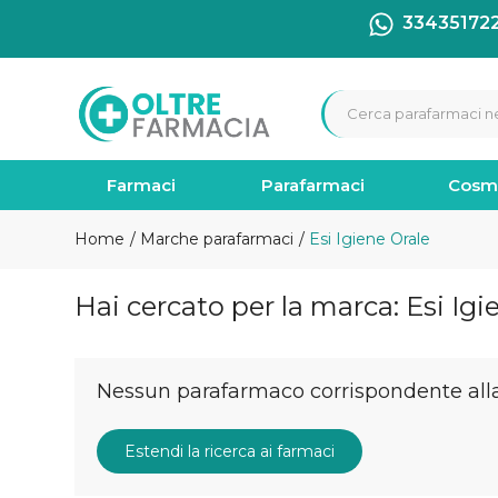
33435172
Farmaci
Parafarmaci
Cosm
Home
Marche parafarmaci
Esi Igiene Orale
Hai cercato per la marca: Esi Igi
Nessun parafarmaco corrispondente alla 
Estendi la ricerca ai farmaci