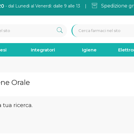
Spedizione gr
20
- dal Lunedì al Venerdì: dalle 9 alle 13 |
esi
Integratori
Igiene
Elettr
ene Orale
tua ricerca.