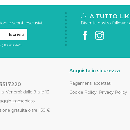
A TUTTO LIK
oni e sconti esclusivi.
Diventa nostro follower e 
Iscriviti
 (UE) 2016/679
Acquista in sicurezza
Pagamenti accettati
3517220
al Venerdì: dalle 9 alle 13
Cookie Policy
Privacy Policy
aggio immediato
ione gratuita oltre i 50 €