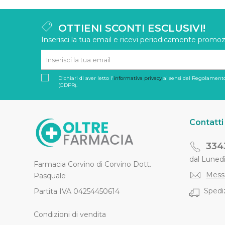
OTTIENI SCONTI ESCLUSIVI!
Inserisci la tua email e ricevi periodicamente promozi
Dichiari di aver letto l'
informativa privacy
ai sensi del Regolamento
(GDPR).
Contatti
334
dal Lunedì 
Farmacia Corvino di Corvino Dott.
Mess
Pasquale
Spediz
Partita IVA 04254450614
Condizioni di vendita