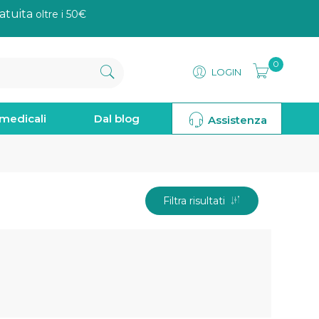
atuita
oltre i 50€
0
LOGIN
omedicali
Dal blog
Assistenza
Filtra risultati