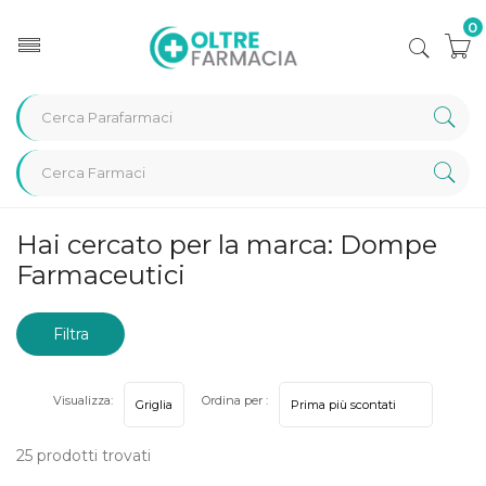
0
Home
Marche parafarmaci
Dompe Farmaceutici
Hai cercato per la marca: Dompe
Farmaceutici
Filtra
risultati
Visualizza:
Ordina per :
25 prodotti trovati