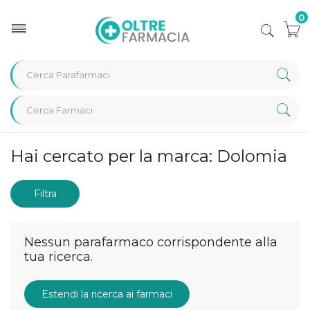
0
Home
Marche parafarmaci
Dolomia
Hai cercato per la marca: Dolomia
Filtra
risultati
Nessun parafarmaco corrispondente alla
tua ricerca.
Estendi la ricerca ai farmaci