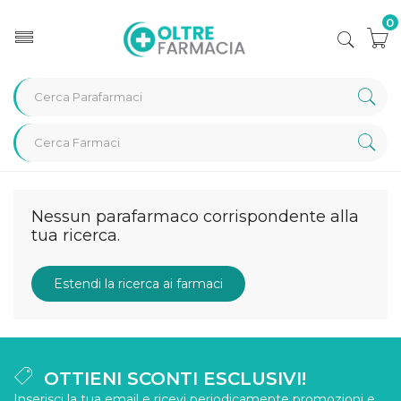
0
Home
Categorie
Depilazione
Depilazione braccia
Nessun parafarmaco corrispondente alla
tua ricerca.
Estendi la ricerca ai farmaci
OTTIENI SCONTI ESCLUSIVI!
Inserisci la tua email e ricevi periodicamente promozioni e