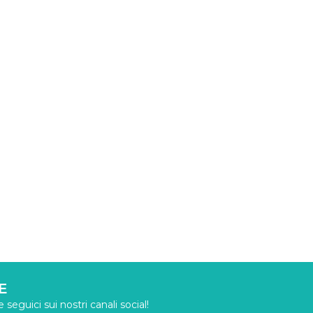
E
seguici sui nostri canali social!