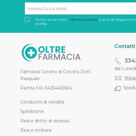
Dichiari di aver letto l'
informativa privacy
ai sensi del Regolamento
(GDPR).
Contatti
334
dal Lunedì 
Farmacia Corvino di Corvino Dott.
Mess
Pasquale
Spediz
Partita IVA 04254450614
Condizioni di vendita
Spedizione
Resi e diritto di recesso
Resi e rimborsi