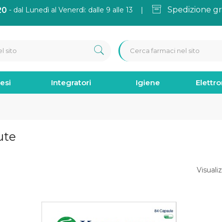
Spedizione gr
20
- dal Lunedì al Venerdì: dalle 9 alle 13 |
esi
Integratori
Igiene
Elettr
ute
Visualiz