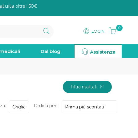
atuita
oltre i 50€
0
LOGIN
omedicali
Dal blog
Assistenza
Filtra risultati
za:
Ordina per :