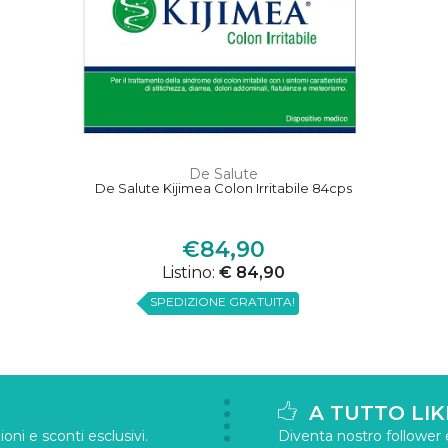
De Salute
De Salute Kijimea Colon Irritabile 84cps
€84,90
Listino:
€ 84,90
SPEDIZIONE GRATUITA!
A TUTTO LIK
oni e sconti esclusivi.
Diventa nostro follower e 