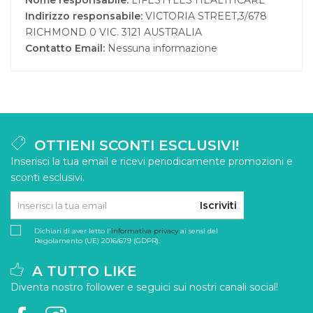
Nome responsabile:
LIFESTYLES HEALTHCARE
Indirizzo responsabile:
VICTORIA STREET,3/678
RICHMOND 0 VIC. 3121 AUSTRALIA
Contatto Email:
Nessuna informazione
OTTIENI SCONTI ESCLUSIVI!
Inserisci la tua email e ricevi periodicamente promozioni e
sconti esclusivi.
Iscriviti
Dichiari di aver letto l'
informativa privacy
ai sensi del
Regolamento (UE) 2016/679 (GDPR).
A TUTTO LIKE
Diventa nostro follower e seguici sui nostri canali social!