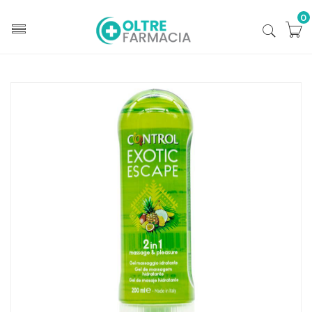
0
Home
Catalogo
/
Salute
/
Benessere Coppia
/
Lubrificanti
Control Linea Piacere Coppia 2in1 Massage & Pleasure
Gel Exotic Escape 200 ml
Home
Catalogo
/
Salute
/
Benessere Coppia
Control Linea Piacere Coppia 2in1 Massage & Pleasure
Gel Exotic Escape 200 ml
Home
Catalogo
/
Salute
/
Salute e benessere
Control Linea Piacere Coppia 2in1 Massage & Pleasure
Gel Exotic Escape 200 ml