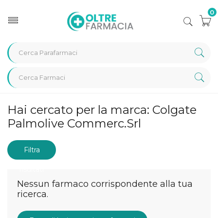
0
Home
Marche parafarmaci
Hai cercato per la marca: Colgate
Colgate Palmolive Commerc.Srl
Palmolive Commerc.Srl
Filtra
risultati
Nessun farmaco corrispondente alla tua
ricerca.