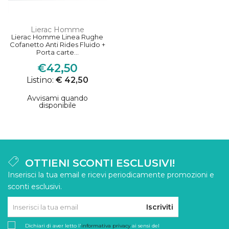
Lierac Homme
Lierac Homme Linea Rughe
Cofanetto Anti Rides Fluido +
Porta carte...
€42,50
Listino:
€ 42,50
Avvisami quando
disponibile
OTTIENI SCONTI ESCLUSIVI!
Inserisci la tua email e ricevi periodicamente promozioni e
sconti esclusivi.
Iscriviti
Dichiari di aver letto l'
informativa privacy
ai sensi del