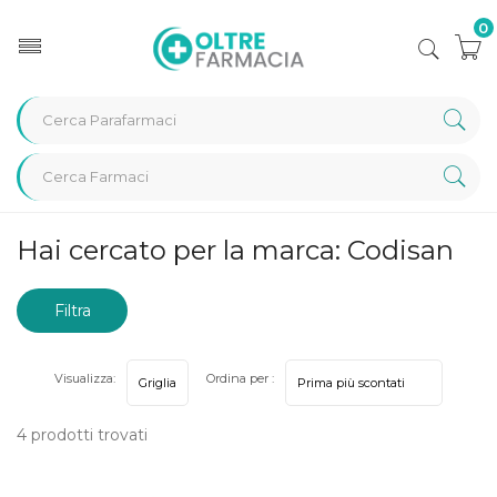
0
Home
Marche parafarmaci
Codisan
Hai cercato per la marca: Codisan
Filtra
risultati
Visualizza:
Ordina per :
4 prodotti trovati