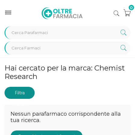
0
Home
Marche parafarmaci
Chemist Research
Hai cercato per la marca: Chemist
Research
Filtra
risultati
Nessun parafarmaco corrispondente alla
tua ricerca.