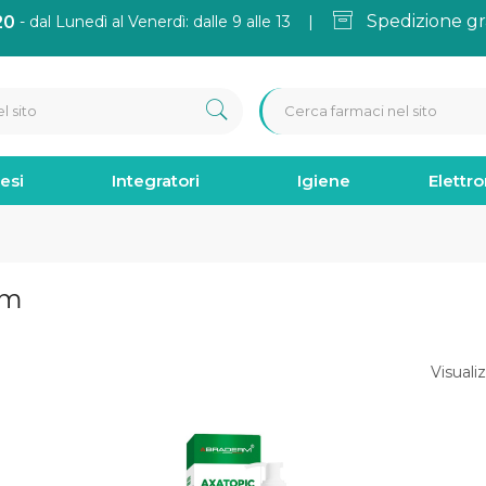
Spedizione gr
20
- dal Lunedì al Venerdì: dalle 9 alle 13 |
esi
Integratori
Igiene
Elettr
rm
Visualiz