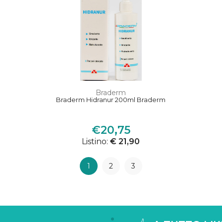
Braderm
Braderm Hidranur 200ml Braderm
€20,75
Listino:
€ 21,90
1
2
3