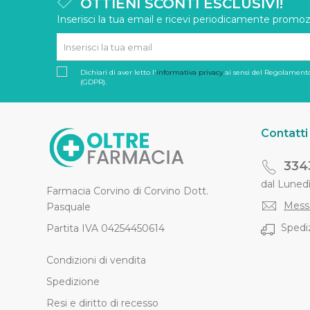
OTTIENI SCONTI ESCLUSIVI!
Inserisci la tua email e ricevi periodicamente promozi
Dichiari di aver letto l'
informativa privacy
ai sensi del Regolamento
(GDPR).
Contatti
334
dal Lunedì 
Farmacia Corvino di Corvino Dott.
Mess
Pasquale
Spediz
Partita IVA 04254450614
Condizioni di vendita
Spedizione
Resi e diritto di recesso