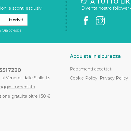
A TUTTO LIK
oni e sconti esclusivi.
Diventa nostro follower e 
Iscriviti
 (UE) 2016/679
Acquista in sicurezza
Pagamenti accettati
3517220
al Venerdì: dalle 9 alle 13
Cookie Policy
Privacy Policy
aggio immediato
ione gratuita oltre i 50 €