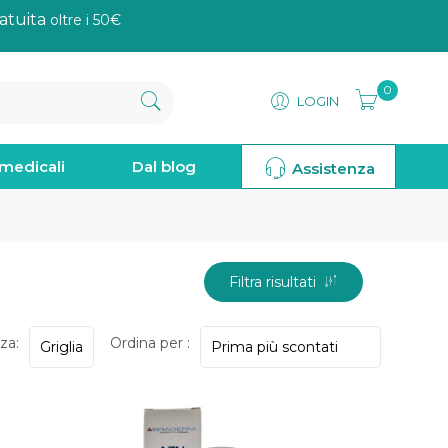
atuita
oltre i 50€
0
LOGIN
omedicali
Dal blog
Assistenza
Filtra risultati
za:
Ordina per :