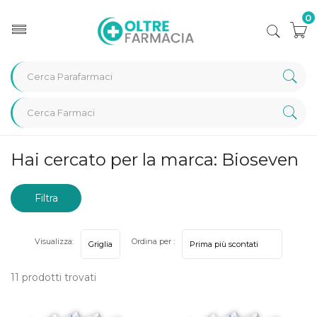
0
Home
Marche parafarmaci
Bioseven
Hai cercato per la marca: Bioseven
Filtra
risultati
Visualizza:
Ordina per :
11 prodotti trovati