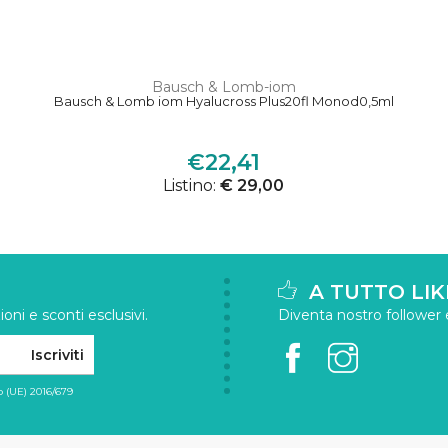
Bausch & Lomb-iom
Bausch & Lomb iom Hyalucross Plus20fl Monod0,5ml
€22,41
Listino:
€ 29,00
A TUTTO LIK
oni e sconti esclusivi.
Diventa nostro follower e 
Iscriviti
 (UE) 2016/679