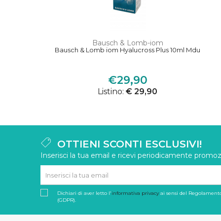
Bausch & Lomb-iom
Bausch & Lomb iom Hyalucross Plus 10ml Mdu
€29,90
Listino:
€ 29,90
OTTIENI SCONTI ESCLUSIVI!
Inserisci la tua email e ricevi periodicamente promozi
Dichiari di aver letto l'
informativa privacy
ai sensi del Regolamento
(GDPR).