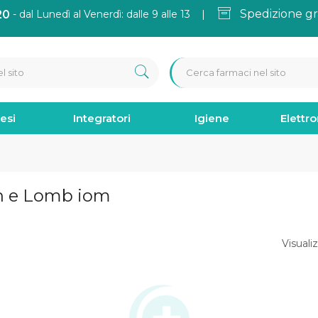
Spedizione gr
20
- dal Lunedì al Venerdì: dalle 9 alle 13 |
esi
Integratori
Igiene
Elettr
ch e Lomb iom
Visualiz