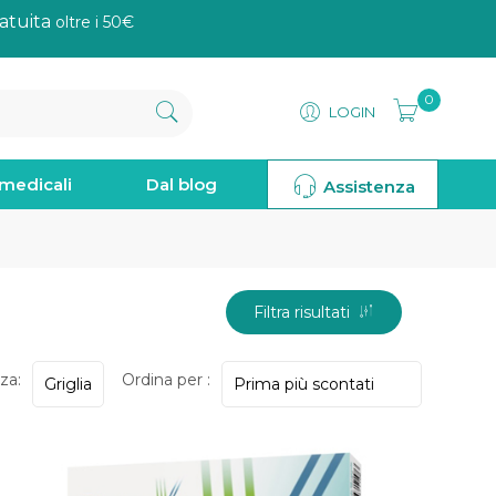
atuita
oltre i 50€
0
LOGIN
omedicali
Dal blog
Assistenza
Filtra risultati
za:
Ordina per :