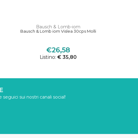
Bausch & Lomb-iom
Bausch & Lomb iom Vislea 30cps Molli
€26,58
Listino:
€ 35,80
E
seguici sui nostri canali social!