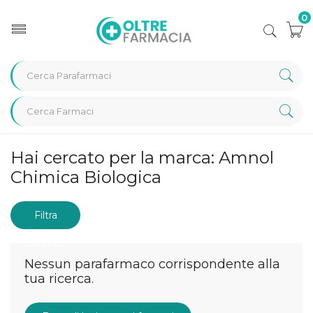
0
Home
Marche parafarmaci
Amnol Chimica Biologica
Hai cercato per la marca: Amnol
Chimica Biologica
Filtra
risultati
Nessun parafarmaco corrispondente alla
tua ricerca.