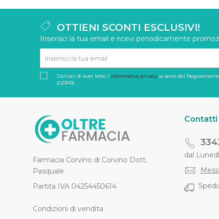
OTTIENI SCONTI ESCLUSIVI!
Inserisci la tua email e ricevi periodicamente promozi
Dichiari di aver letto l'
informativa privacy
ai sensi del Regolamento
(GDPR).
Contatti
334
dal Lunedì 
Farmacia Corvino di Corvino Dott.
Mess
Pasquale
Spediz
Partita IVA 04254450614
Condizioni di vendita