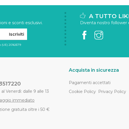
A TUTTO LIK
oni e sconti esclusivi.
Diventa nostro follower e 
Iscriviti
 (UE) 2016/679
Acquista in sicurezza
Pagamenti accettati
3517220
al Venerdì: dalle 9 alle 13
Cookie Policy
Privacy Policy
aggio immediato
ione gratuita oltre i 50 €