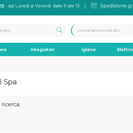
Spedizione gr
20
- dal Lunedì al Venerdì: dalle 9 alle 13 |
esi
Integratori
Igiene
Elettr
l Spa
ricerca.