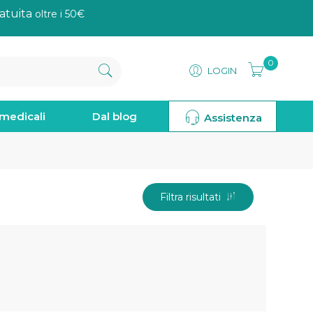
atuita
oltre i 50€
0
LOGIN
omedicali
Dal blog
Assistenza
Filtra risultati