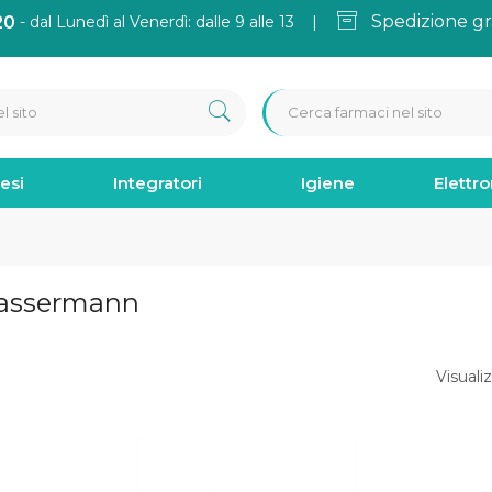
Spedizione gr
20
- dal Lunedì al Venerdì: dalle 9 alle 13 |
esi
Integratori
Igiene
Elettr
 Wassermann
Visualiz