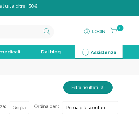
atuita
oltre i 50€
0
LOGIN
omedicali
Dal blog
Assistenza
Filtra risultati
za:
Ordina per :