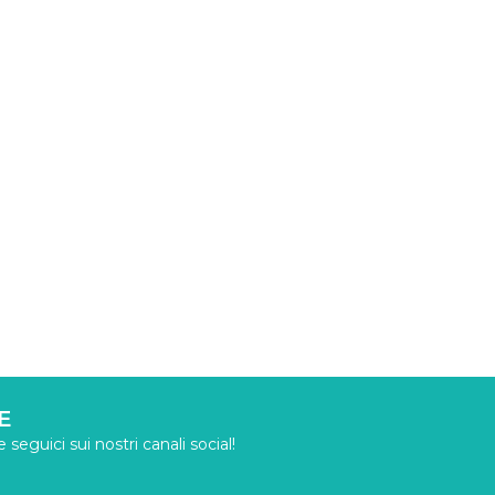
E
seguici sui nostri canali social!