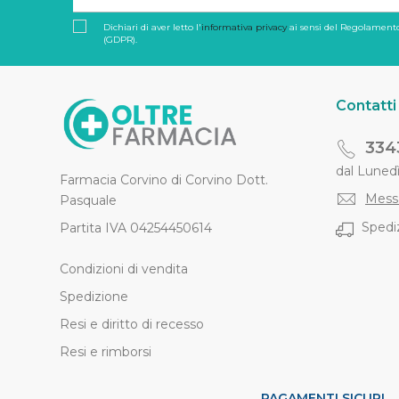
Dichiari di aver letto l'
informativa privacy
ai sensi del Regolamento
(GDPR).
Contatti
334
dal Lunedì 
Farmacia Corvino di Corvino Dott.
Mess
Pasquale
Spediz
Partita IVA 04254450614
Condizioni di vendita
Spedizione
Resi e diritto di recesso
Resi e rimborsi
PAGAMENTI SICURI