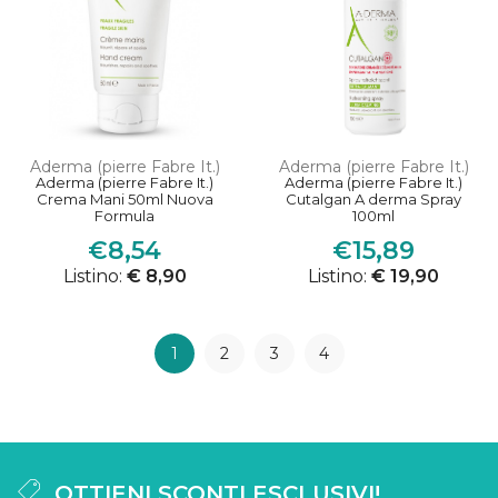
Aderma (pierre Fabre It.)
Aderma (pierre Fabre It.)
Aderma (pierre Fabre It.)
Aderma (pierre Fabre It.)
Crema Mani 50ml Nuova
Cutalgan A derma Spray
Formula
100ml
€8,54
€15,89
Listino:
€ 8,90
Listino:
€ 19,90
1
2
3
4
OTTIENI SCONTI ESCLUSIVI!