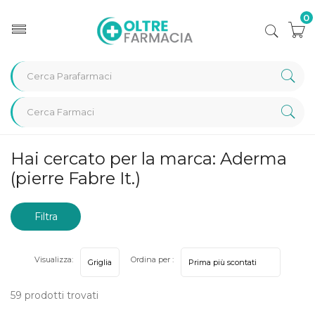
0
Home
Marche parafarmaci
Aderma (pierre Fabre It.)
Hai cercato per la marca: Aderma
(pierre Fabre It.)
Filtra
risultati
Visualizza:
Ordina per :
59 prodotti trovati