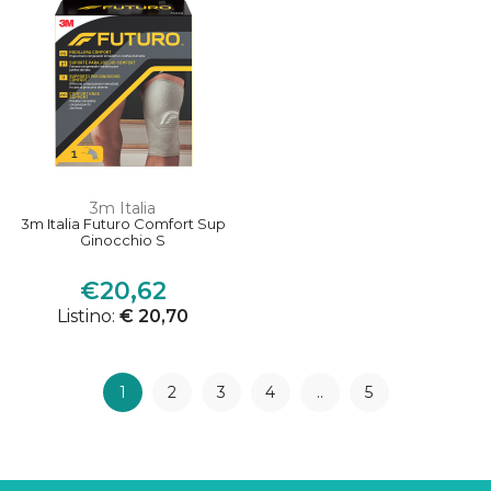
3m Italia
3m Italia Futuro Comfort Sup
Ginocchio S
€20,62
Listino:
€ 20,70
1
2
3
4
..
5