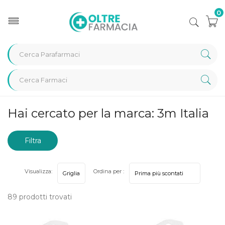
0
Home
Marche parafarmaci
3m Italia
Hai cercato per la marca: 3m Italia
Filtra
risultati
Visualizza:
Ordina per :
89 prodotti trovati